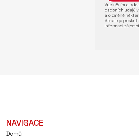
Vyplněním a odesl
osobních údajů v
a o změně někter
Studie je poskyto
informací zájemci
NAVIGACE
Domů