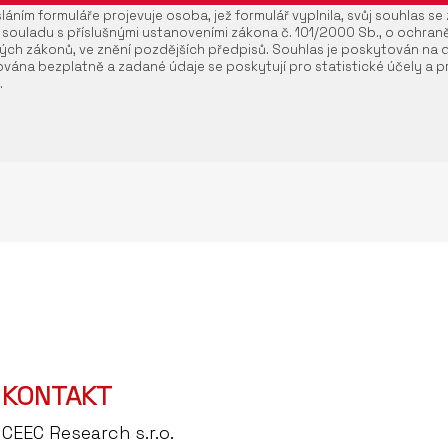
áním formuláře projevuje osoba, jež formulář vyplnila, svůj souhlas s
 souladu s příslušnými ustanoveními zákona č. 101/2000 Sb., o ochran
ých zákonů, ve znění pozdějších předpisů. Souhlas je poskytován na 
vána bezplatně a zadané údaje se poskytují pro statistické účely a pr
.
KONTAKT
CEEC Research s.r.o.