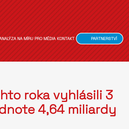
ANALÝZA NA MÍRU
PRO MÉDIA
KONTAKT
PARTNERSTVÍ
to roka vyhlásili 3
dnote 4,64 miliardy