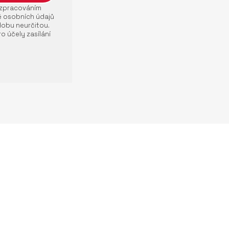
e zpracováním
ě osobních údajů
dobu neurčitou.
o účely zasílání