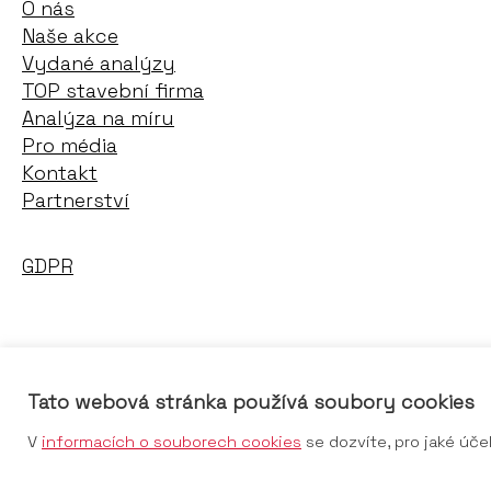
O nás
Naše akce
Vydané analýzy
TOP stavební firma
Analýza na míru
Pro média
Kontakt
Partnerství
GDPR
Tato webová stránka používá soubory cookies
V
informacích o souborech cookies
se dozvíte, pro jaké úče
©