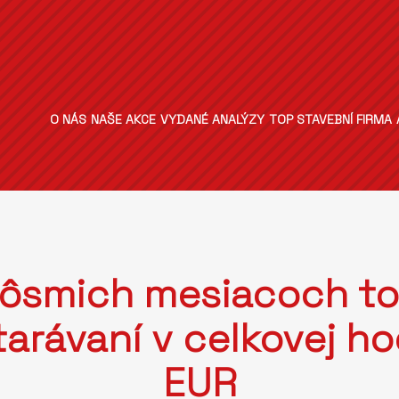
O NÁS
NAŠE AKCE
VYDANÉ ANALÝZY
TOP STAVEBNÍ FIRMA
 ôsmich mesiacoch toh
arávaní v celkovej ho
EUR