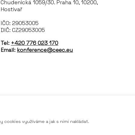
Chudenická 1059/30. Praha 10, 10200,
Hostivař
IČO: 29053005
DIČ: CZ29053005
Tel:
+420 776 023 170
Email:
konference@ceec.eu
ly cookies využíváme a jak s nimi nakládat.
 2026 CEEC Research s.r.o., všechna práva vyhraze