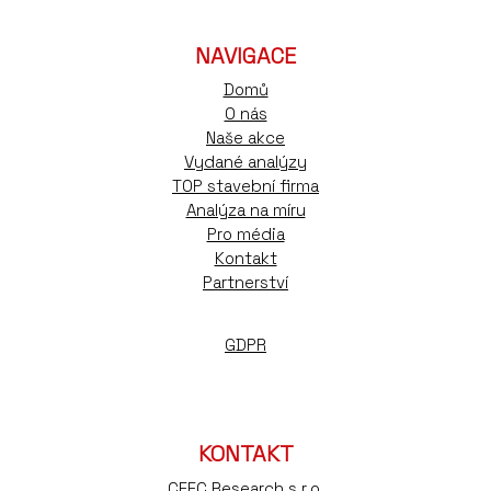
NAVIGACE
Domů
O nás
Naše akce
Vydané analýzy
TOP stavební firma
Analýza na míru
Pro média
Kontakt
Partnerství
GDPR
KONTAKT
CEEC Research s.r.o.