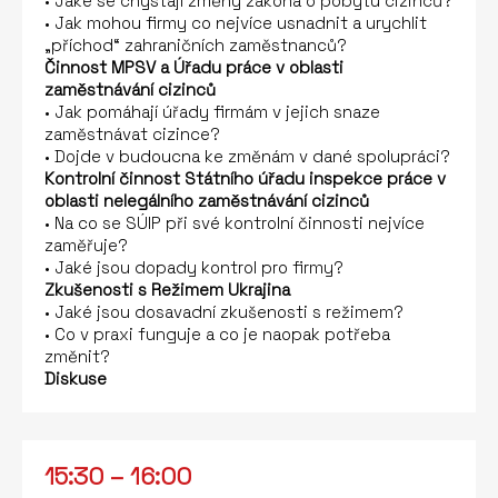
• Jaké se chystají změny zákona o pobytu cizinců?
• Jak mohou firmy co nejvíce usnadnit a urychlit
„příchod“ zahraničních zaměstnanců?
Činnost MPSV a Úřadu práce v oblasti
zaměstnávání cizinců
• Jak pomáhají úřady firmám v jejich snaze
zaměstnávat cizince?
• Dojde v budoucna ke změnám v dané spolupráci?
Kontrolní činnost Státního úřadu inspekce práce v
oblasti nelegálního zaměstnávání cizinců
• Na co se SÚIP při své kontrolní činnosti nejvíce
zaměřuje?
• Jaké jsou dopady kontrol pro firmy?
Zkušenosti s Režimem Ukrajina
• Jaké jsou dosavadní zkušenosti s režimem?
• Co v praxi funguje a co je naopak potřeba
změnit?
Diskuse
15:30 – 16:00