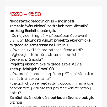
13:30 – 15:30
Nedostatek pracovních sil – možnosti
zaměstnávání cizinců ze třetích zemí
Aktuální
potřeby českého průmyslu
• Co nejvíce firmy tíží v případě zaměstnávání
cizinců?
Možnosti využití projektů ekonomické
migrace se zaměřením na Ukrajinu
• Jaká jsou kritéria pro zařazení firem a lidí?
• Vyhovují tato kritéria aktuálním potřebám
českého průmyslu?
Projekty ekonomické migrace a role MZV a
zastupitelských úřadů ČR
• Jak probíhá proces a způsob přijímání žádostí o
zaměstnaneckou kartu?
• Jakých chyb se nejčastěji dopouští firmy a kde
naopak firmy vidí prostor pro zlepšení ze strany
státu?
Zaměstnávání cizinců z pohledu zákona o pobytu
cizinců