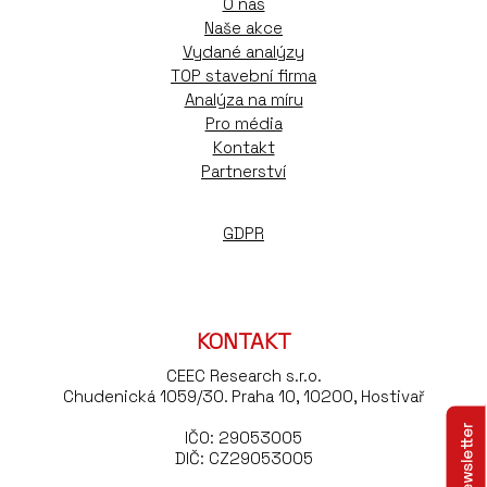
O nás
Naše akce
Vydané analýzy
TOP stavební firma
Analýza na míru
Pro média
Kontakt
Partnerství
GDPR
KONTAKT
CEEC Research s.r.o.
Chudenická 1059/30. Praha 10, 10200, Hostivař
IČO: 29053005
DIČ: CZ29053005