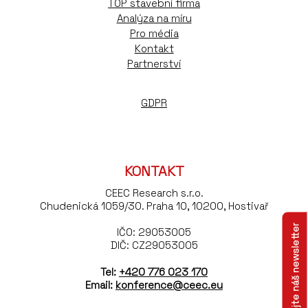
TOP stavební firma
Analýza na míru
Pro média
Kontakt
Partnerství
GDPR
KONTAKT
CEEC Research s.r.o.
Chudenická 1059/30. Praha 10, 10200, Hostivař
Odebírejte náš newsletter
IČO: 29053005
DIČ: CZ29053005
Tel:
+420 776 023 170
Email:
konference@ceec.eu