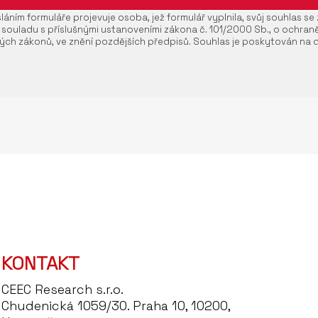
áním formuláře projevuje osoba, jež formulář vyplnila, svůj souhlas s
 souladu s příslušnými ustanoveními zákona č. 101/2000 Sb., o ochran
ých zákonů, ve znění pozdějších předpisů. Souhlas je poskytován na 
KONTAKT
CEEC Research s.r.o.
Chudenická 1059/30. Praha 10, 10200,