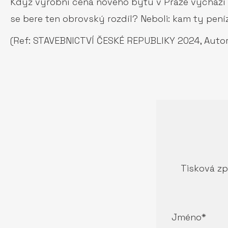
Když výrobní cena nového bytu v Praze vychází zh
se bere ten obrovský rozdíl? Neboli: kam ty pení
(Ref: STAVEBNICTVÍ ČESKÉ REPUBLIKY 2024, Autor
Tisková zp
Jméno*