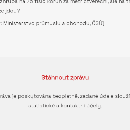
ruba na 75 tisíc korun za metr čtvereční, ale na tr
ze jdou?
: Ministerstvo průmyslu a obchodu, ČSÚ)
Stáhnout
zprávu
ráva je poskytována bezplatně, zadané údaje slouž
statistické a kontaktní účely.