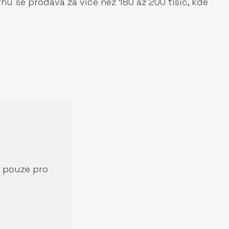
hu se prodává za více než 180 až 200 tisíc, kde
í pouze pro