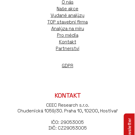
O nás
Naše akce
Vydané analýzy
TOP stavební firma
Analýza na míru
Pro média
Kontakt
Partnerství
GDPR
KONTAKT
CEEC Research s.r.o.
Chudenická 1059/30. Praha 10, 10200, Hostivař
IČO: 29053005
DIČ: CZ29053005