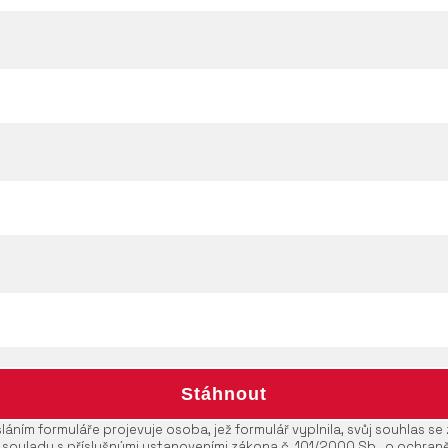
áním formuláře projevuje osoba, jež formulář vyplnila, svůj souhlas s
 souladu s příslušnými ustanoveními zákona č. 101/2000 Sb., o ochran