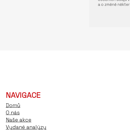
a o změně někter
NAVIGACE
Domů
O nás
Naše akce
Vydané analýzy