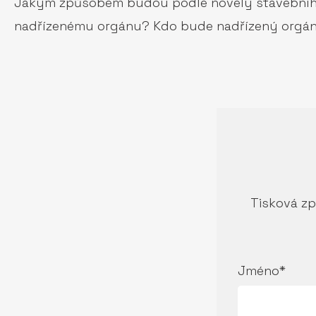
Jakým způsobem budou podle novely stavebního z
nadřízenému orgánu? Kdo bude nadřízený orgán
Tisková zp
Jméno*