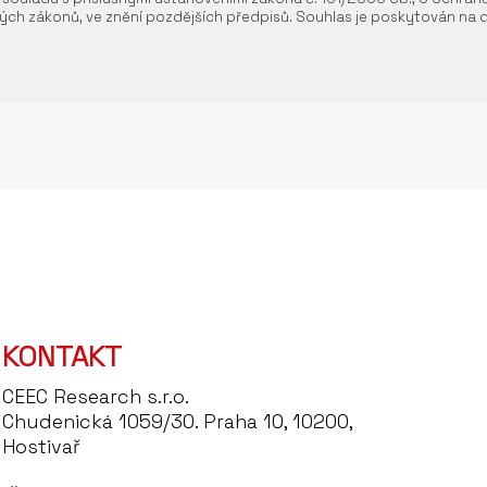
ých zákonů, ve znění pozdějších předpisů. Souhlas je poskytován na 
KONTAKT
CEEC Research s.r.o.
Chudenická 1059/30. Praha 10, 10200,
Hostivař