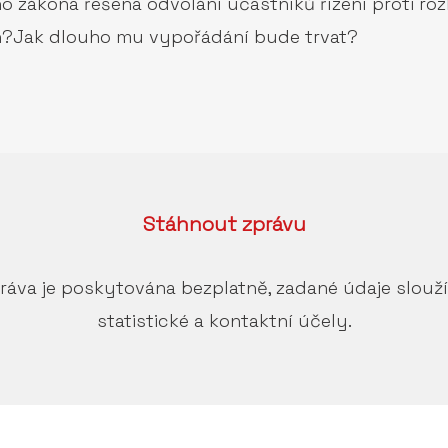
ákona řešena odvolání účastníků řízení proti roz
?Jak dlouho mu vypořádání bude trvat?
Stáhnout
zprávu
ráva je poskytována bezplatně, zadané údaje slouž
statistické a kontaktní účely.