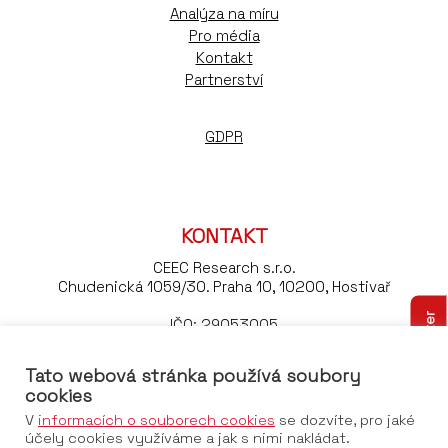
Analýza na míru
Pro média
Kontakt
Partnerství
GDPR
KONTAKT
CEEC Research s.r.o.
Chudenická 1059/30. Praha 10, 10200, Hostivař
Odebírejte náš newsletter
IČO: 29053005
DIČ: CZ29053005
Tato webová stránka používá soubory
Tel:
+420 776 023 170
cookies
Email:
konference@ceec.eu
V
informacích o souborech cookies
se dozvíte, pro jaké
účely cookies využíváme a jak s nimi nakládat.