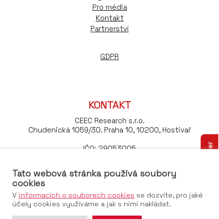
Pro média
Kontakt
Partnerství
GDPR
KONTAKT
CEEC Research s.r.o.
Chudenická 1059/30. Praha 10, 10200, Hostivař
Odebírejte náš newsletter
IČO: 29053005
DIČ: CZ29053005
Tato webová stránka používá soubory
Tel:
+420 776 023 170
cookies
Email:
konference@ceec.eu
V
informacích o souborech cookies
se dozvíte, pro jaké
účely cookies využíváme a jak s nimi nakládat.